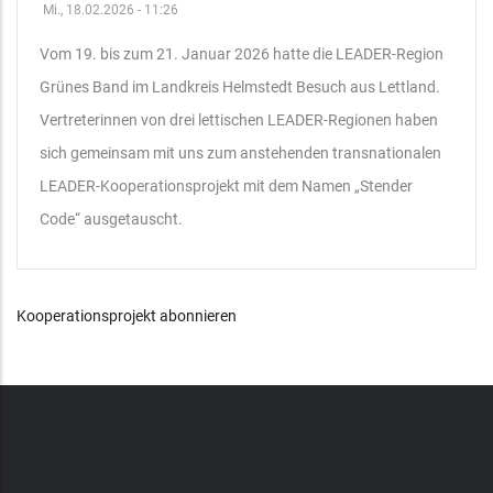
Mi., 18.02.2026 - 11:26
Vom 19. bis zum 21. Januar 2026 hatte die LEADER-Region
Grünes Band im Landkreis Helmstedt Besuch aus Lettland.
Vertreterinnen von drei lettischen LEADER-Regionen haben
sich gemeinsam mit uns zum anstehenden transnationalen
LEADER-Kooperationsprojekt mit dem Namen „Stender
Code“ ausgetauscht.
Kooperationsprojekt abonnieren